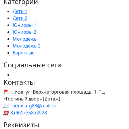
Категории
Дети 1
Дети 2
Юниоры 1
Юниоры 2
Молодежь
Молодежь 2
Взрослые
Социальные сети
Контакты
🚩
г. Уфа, ул. Верхнеторговая площадь, 1, ТЦ
«Гостиный двор» (2 этаж)
✉
radmila_g83@mail.ru
☎
8 (961) 358‑68‑28
Реквизиты