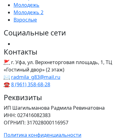
Молодежь
Молодежь 2
Взрослые
Социальные сети
Контакты
🚩
г. Уфа, ул. Верхнеторговая площадь, 1, ТЦ
«Гостиный двор» (2 этаж)
✉
radmila_g83@mail.ru
☎
8 (961) 358‑68‑28
Реквизиты
ИП Шагильманова Радмила Ревинатовна
ИНН
: 027416082383
ОГРНИП
: 317028000116957
Политика конфиденциальности