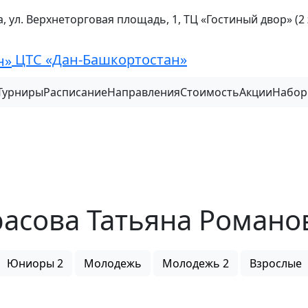
а, ул. Верхнеторговая площадь, 1, ТЦ «Гостиный двор» (2
ЦТС «Дан-Башкортостан»
Турниры
Расписание
Направления
Стоимость
Акции
Набор
расова Татьяна Романо
Юниоры 2
Молодежь
Молодежь 2
Взрослые