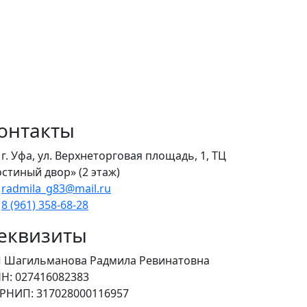
онтакты
г. Уфа, ул. Верхнеторговая площадь, 1, ТЦ
остиный двор» (2 этаж)
radmila_g83@mail.ru
8 (961) 358‑68‑28
еквизиты
 Шагильманова Радмила Ревинатовна
НН
: 027416082383
ГРНИП
: 317028000116957