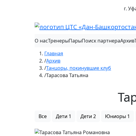
г. Уф
О нас
Тренеры
Пары
Поиск партнера
Архив
Главная
Архив
Танцоры, покинувшие клуб
Тарасова Татьяна
Та
Все
Дети 1
Дети 2
Юниоры 1