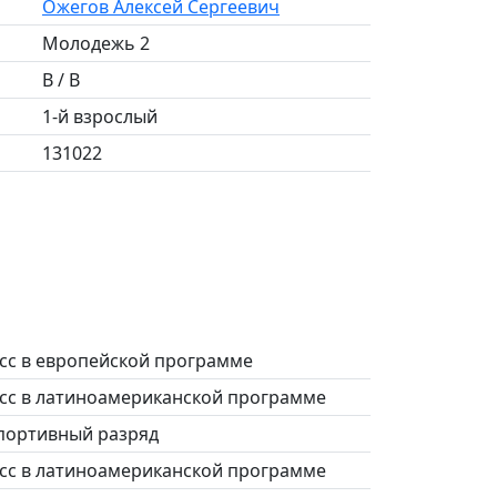
Ожегов Алексей Сергеевич
Молодежь 2
B / B
1-й взрослый
131022
асс в европейской программе
асс в латиноамериканской программе
спортивный разряд
асс в латиноамериканской программе