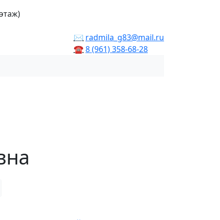
 этаж)
✉
radmila_g83@mail.ru
☎
8 (961) 358‑68‑28
вна