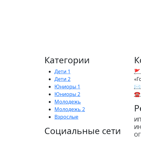
Категории
К
Дети 1
🚩
Дети 2
«Г
Юниоры 1
✉
Юниоры 2
☎
Молодежь
Р
Молодежь 2
Взрослые
ИП
И
Социальные сети
О