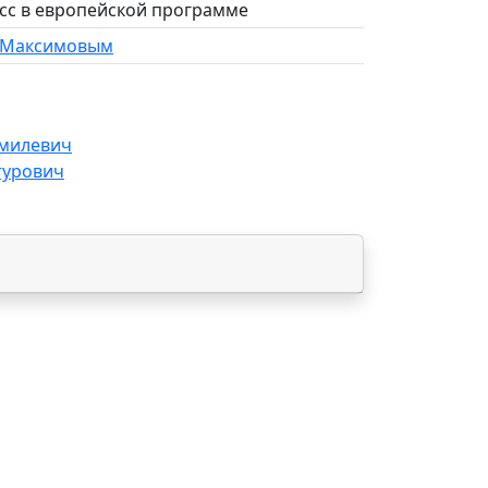
асс в европейской программе
м Максимовым
милевич
турович