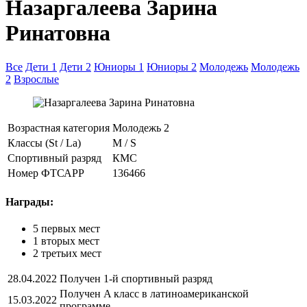
Назаргалеева Зарина
Ринатовна
Все
Дети 1
Дети 2
Юниоры 1
Юниоры 2
Молодежь
Молодежь
2
Взрослые
Возрастная категория
Молодежь 2
Классы (St / La)
M / S
Спортивный разряд
КМС
Номер ФТСАРР
136466
Награды:
5 первых мест
1 вторых мест
2 третьих мест
28.04.2022
Получен 1-й спортивный разряд
Получен A класс в латиноамериканской
15.03.2022
программе