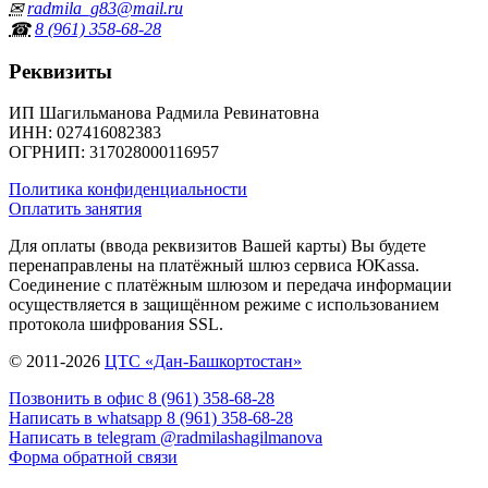
✉
radmila_g83@mail.ru
☎
8 (961) 358‑68‑28
Реквизиты
ИП Шагильманова Радмила Ревинатовна
ИНН
: 027416082383
ОГРНИП
: 317028000116957
Политика конфиденциальности
Оплатить занятия
Для оплаты (ввода реквизитов Вашей карты) Вы будете
перенаправлены на платёжный шлюз сервиса ЮKassa.
Соединение с платёжным шлюзом и передача информации
осуществляется в защищённом режиме с использованием
протокола шифрования SSL.
© 2011-2026
ЦТС «Дан-Башкортостан»
Позвонить в офис 8 (961) 358‑68‑28
Написать в whatsapp 8 (961) 358‑68‑28
Написать в telegram @radmilashagilmanova
Форма обратной связи