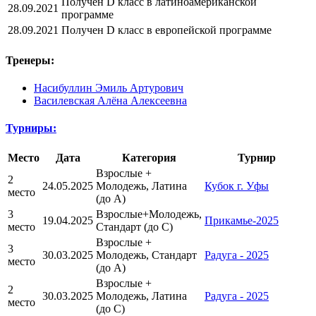
Получен D класс в латиноамериканской
28.09.2021
программе
28.09.2021
Получен D класс в европейской программе
Тренеры:
Насибуллин Эмиль Артурович
Василевская Алёна Алексеевна
Турниры:
Место
Дата
Категория
Турнир
Взрослые +
2
24.05.2025
Молодежь, Латина
Кубок г. Уфы
место
(до A)
3
Взрослые+Молодежь,
19.04.2025
Прикамье-2025
место
Стандарт (до С)
Взрослые +
3
30.03.2025
Молодежь, Стандарт
Радуга - 2025
место
(до А)
Взрослые +
2
30.03.2025
Молодежь, Латина
Радуга - 2025
место
(до С)