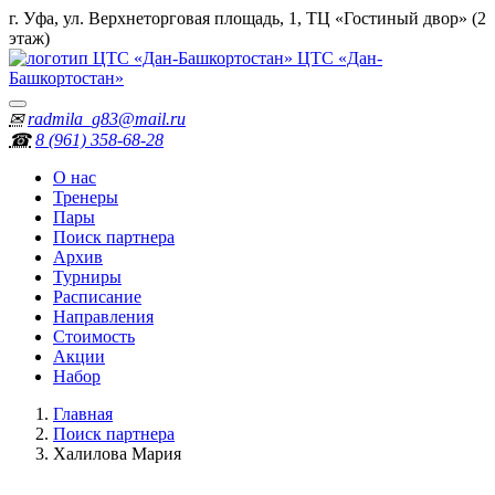
г. Уфа, ул. Верхнеторговая площадь, 1, ТЦ «Гостиный двор» (2
этаж)
ЦТС «Дан-
Башкортостан»
✉
radmila_g83@mail.ru
☎
8 (961) 358‑68‑28
О нас
Тренеры
Пары
Поиск партнера
Архив
Турниры
Расписание
Направления
Стоимость
Акции
Набор
Главная
Поиск партнера
Халилова Мария