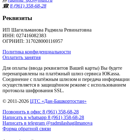
☎
8 (961) 358‑68‑28
Реквизиты
ИП Шагильманова Радмила Ревинатовна
ИНН
: 027416082383
ОГРНИП
: 317028000116957
Политика конфиденциальности
Оплатить занятия
Для оплаты (ввода реквизитов Вашей карты) Вы будете
перенаправлены на платёжный шлюз сервиса ЮKassa.
Соединение с платёжным шлюзом и передача информации
осуществляется в защищённом режиме с использованием
протокола шифрования SSL.
© 2011-2026
ЦТС «Дан-Башкортостан»
Позвонить в офис 8 (961) 358‑68‑28
Написать в whatsapp 8 (961) 358‑68‑28
Написать в telegram @radmilashagilmanova
Форма обратной связи