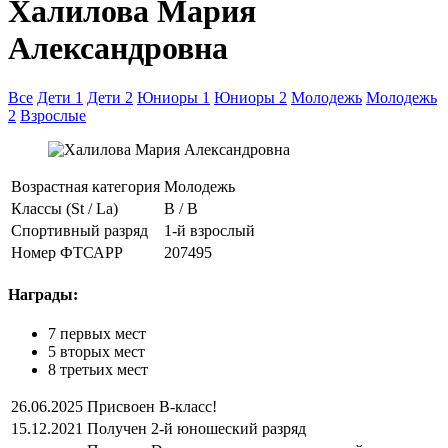
Халилова Мария
Александровна
Все
Дети 1
Дети 2
Юниоры 1
Юниоры 2
Молодежь
Молодежь
2
Взрослые
Возрастная категория
Молодежь
Классы (St / La)
B / B
Спортивный разряд
1-й взрослый
Номер ФТСАРР
207495
Награды:
7 первых мест
5 вторых мест
8 третьих мест
26.06.2025
Присвоен B-класс!
15.12.2021
Получен 2-й юношеский разряд