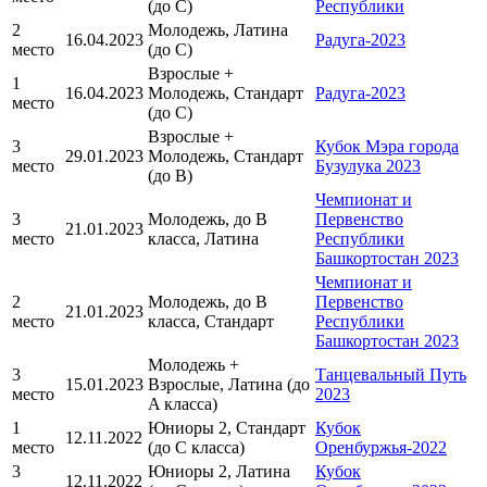
(до C)
Республики
2
Молодежь, Латина
16.04.2023
Радуга-2023
место
(до C)
Взрослые +
1
16.04.2023
Молодежь, Стандарт
Радуга-2023
место
(до C)
Взрослые +
3
Кубок Мэра города
29.01.2023
Молодежь, Стандарт
место
Бузулука 2023
(до B)
Чемпионат и
3
Молодежь, до В
Первенство
21.01.2023
место
класса, Латина
Республики
Башкортостан 2023
Чемпионат и
2
Молодежь, до В
Первенство
21.01.2023
место
класса, Стандарт
Республики
Башкортостан 2023
Молодежь +
3
Танцевальный Путь
15.01.2023
Взрослые, Латина (до
место
2023
A класса)
1
Юниоры 2, Стандарт
Кубок
12.11.2022
место
(до С класса)
Оренбуржья-2022
3
Юниоры 2, Латина
Кубок
12.11.2022